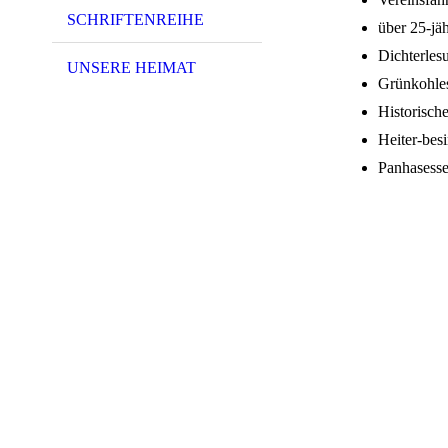
SCHRIFTENREIHE
über 25-jä
Dichterles
UNSERE HEIMAT
Grünkohle
Historisch
Heiter-bes
Panhasess