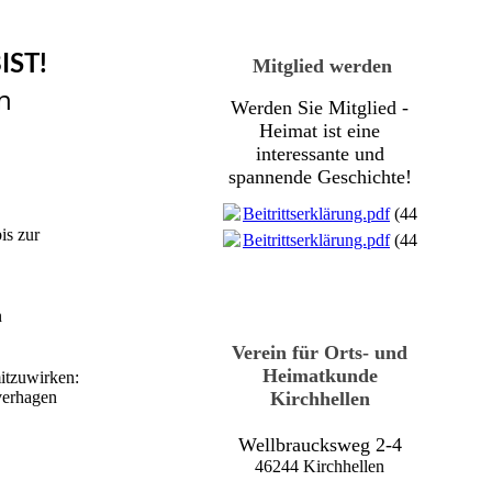
IST!
Mitglied werden
n
Werden Sie Mitglied -
Heimat ist eine
interessante und
spannende Geschichte!
Beitrittserklärung.pdf
(447.47KB)
is zur
Beitrittserklärung.pdf
(447.47KB)
n
Verein für Orts- und
Heimatkunde
mitzuwirken:
Kirchhellen
verhagen
Wellbraucksweg 2-4
46244 Kirchhellen