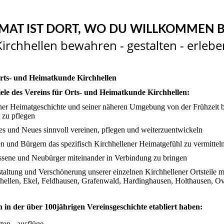
MAT IST DORT, WO DU WILLKOMMEN B
Kirchhellen bewahren - gestalten - erlebe
Orts- und Heimatkunde Kirchhellen
le des Vereins für Orts- und Heimatkunde Kirchhellen:
ner Heimatgeschichte und seiner näheren Umgebung von der Frühzeit b
zu pflegen
tes und Neues sinnvoll vereinen, pflegen und weiterzuentwickeln
n und Bürgern das spezifisch Kirchhellener Heimatgefühl zu vermittel
ssene und Neubürger miteinander in Verbindung zu bringen
staltung und Verschönerung unserer einzelnen Kirchhellener Ortsteile 
hellen, Ekel, Feldhausen, Grafenwald, Hardinghausen, Holthausen, O
h in der über 100jährigen Vereinsgeschichte etabliert haben:
ten, -ausflüge