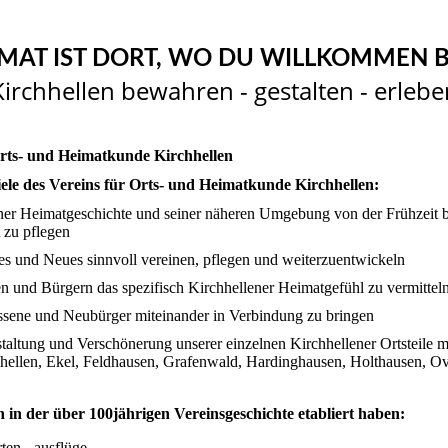
MAT IST DORT, WO DU WILLKOMMEN B
Kirchhellen bewahren - gestalten - erlebe
Orts- und Heimatkunde Kirchhellen
le des Vereins für Orts- und Heimatkunde Kirchhellen:
ner Heimatgeschichte und seiner näheren Umgebung von der Frühzeit b
zu pflegen
tes und Neues sinnvoll vereinen, pflegen und weiterzuentwickeln
n und Bürgern das spezifisch Kirchhellener Heimatgefühl zu vermittel
ssene und Neubürger miteinander in Verbindung zu bringen
staltung und Verschönerung unserer einzelnen Kirchhellener Ortsteile 
hellen, Ekel, Feldhausen, Grafenwald, Hardinghausen, Holthausen, O
h in der über 100jährigen Vereinsgeschichte etabliert haben:
ten, -ausflüge