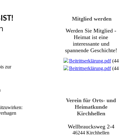
IST!
Mitglied werden
n
Werden Sie Mitglied -
Heimat ist eine
interessante und
spannende Geschichte!
Beitrittserklärung.pdf
(447.47KB)
is zur
Beitrittserklärung.pdf
(447.47KB)
n
Verein für Orts- und
Heimatkunde
mitzuwirken:
Kirchhellen
verhagen
Wellbraucksweg 2-4
46244 Kirchhellen