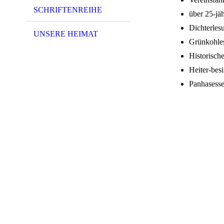
SCHRIFTENREIHE
über 25-jä
Dichterles
UNSERE HEIMAT
Grünkohle
Historisch
Heiter-bes
Panhasess